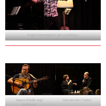
Proest! Cabarettalent met Luuk Ransijn
Interview Bart Chabot
Jaspers Schalks zingt
americana