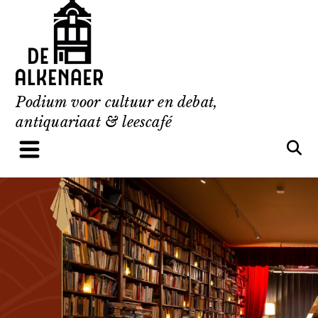
Skip
to
content
Podium voor cultuur en debat,
antiquariaat & leescafé