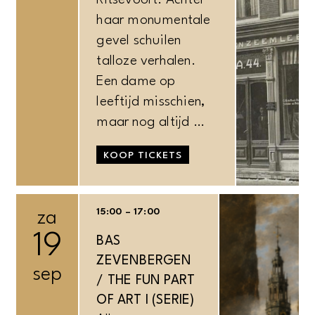
Ritsevoort. Achter
haar monumentale
gevel schuilen
talloze verhalen.
Een dame op
leeftijd misschien,
maar nog altijd …
KOOP TICKETS
15:00 – 17:00
za
19
BAS
ZEVENBERGEN
sep
/ THE FUN PART
OF ART I (SERIE)