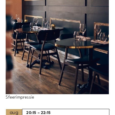
Sfeerimpressie
aug
20:15
–
22:15