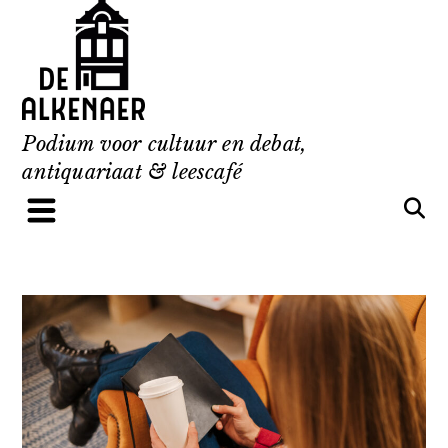
Skip
to
content
Podium voor cultuur en debat,
antiquariaat & leescafé