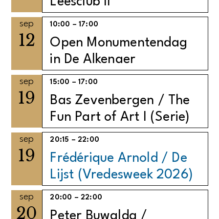
Leesclub II
sep
10:00
–
17:00
12
Open Monumentendag
in De Alkenaer
sep
15:00
–
17:00
19
Bas Zevenbergen / The
Fun Part of Art I (Serie)
sep
20:15
–
22:00
19
Frédérique Arnold / De
Lijst (Vredesweek 2026)
sep
20:00
–
22:00
20
Peter Buwalda /