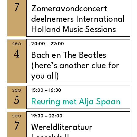
7
Zomeravondconcert
deelnemers International
Holland Music Sessions
sep
20:00
–
22:00
4
Bach en The Beatles
(here’s another clue for
you all)
sep
15:00
–
16:30
5
Reuring met Alja Spaan
sep
19:30
–
22:00
7
Wereldliteratuur