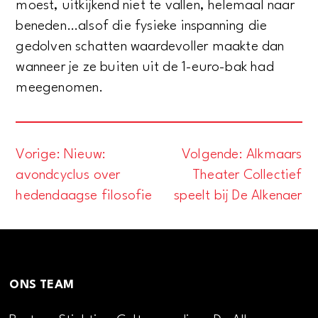
moest, uitkijkend niet te vallen, helemaal naar
beneden…alsof die fysieke inspanning die
gedolven schatten waardevoller maakte dan
wanneer je ze buiten uit de 1-euro-bak had
meegenomen.
Vorige:
Nieuw:
Volgende:
Alkmaars
Bericht
avondcyclus over
Theater Collectief
navigatie
hedendaagse filosofie
speelt bij De Alkenaer
ONS TEAM