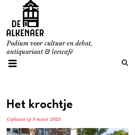
Skip
to
content
Podium voor cultuur en debat,
antiquariaat & leescafé
Het krochtje
Geplaatst op
9 maart 2023