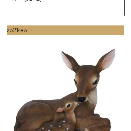
zo
21
sep