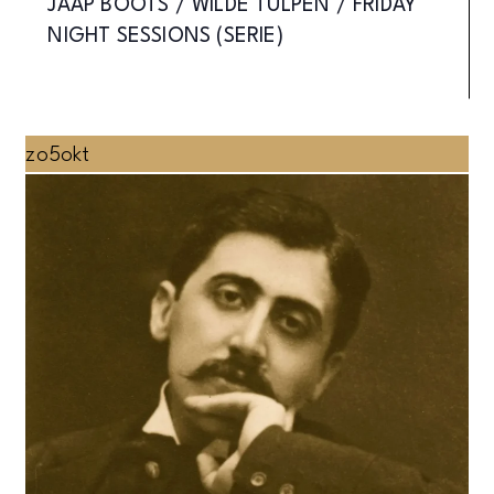
JAAP BOOTS / WILDE TULPEN / FRIDAY
NIGHT SESSIONS (SERIE)
zo
5
okt