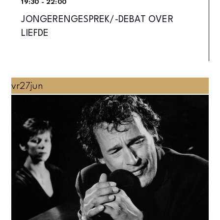
19:30 - 22:00
JONGERENGESPREK/-DEBAT OVER
LIEFDE
vr
27
jun