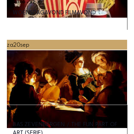
20:00 - 22:30
WOENSDAGAVOND FILMAVOND
za
20
sep
15:00 - 17:00
BAS ZEVENBERGEN / THE FUN PART OF
ART (SERIE)