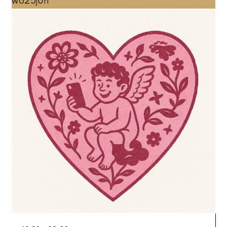
wo
25
jun
INVOERGEGEVENS
weergeven
WIJZIGT,
WORDT
navigatie
DE
LIJST
MET
GEBEURTENISSEN
VERNIEUWD
MET
DE
GEFILTERDE
RESULTATEN.