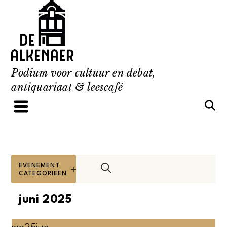
Skip
to
content
Podium voor cultuur en debat,
antiquariaat & leescafé
ALS
FILTERS
EVENEMENT
Evenementen
U
CATEGORIEËN
Open
Zoeken
filters
ÉÉN
Evenementen
Zoeken
juni 2025
VAN
en
DE