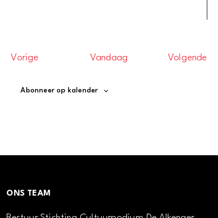
Evenementen
Ev
Vorige
Vandaag
Volgende
Abonneer op kalender
ONS TEAM
Bestuur Stichting Cultuurpodium De Alkenaer