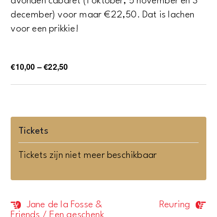
avonden cabaret (1 oktober, 5 november én 3
december) voor maar €22,50. Dat is lachen
voor een prikkie!
€10,00 – €22,50
Tickets
Tickets zijn niet meer beschikbaar
Jane de la Fosse &
Reuring
Evenement
Friends / Een geschenk