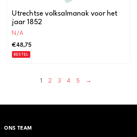
Utrechtse volksalmanak voor het
jaar 1852
N/A
€
48,75
BESTEL
1
2
3
4
5
→
ONS TEAM