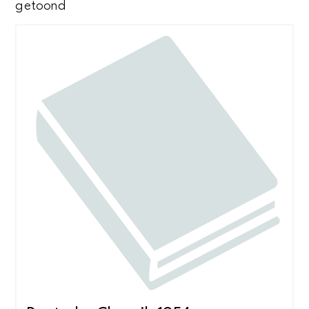
Gesorteerd
getoond
op
nieuwste