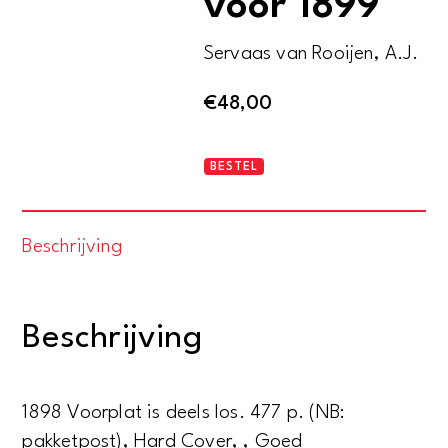
voor 1899
Servaas van Rooijen, A.J.
€
48,00
Haagsch
BESTEL
jaarboekje
voor
Beschrijving
1899
aantal
Beschrijving
1898 Voorplat is deels los. 477 p. (NB:
pakketpost), Hard Cover, , Goed