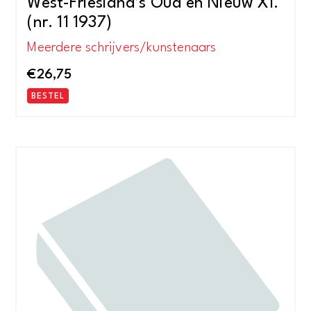
West-Friesland’s Oud en Nieuw XI.
(nr. 11 1937)
Meerdere schrijvers/kunstenaars
€
26,75
BESTEL