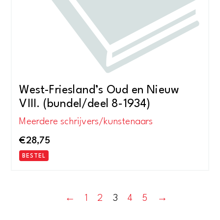
West-Friesland’s Oud en Nieuw
VIII. (bundel/deel 8-1934)
Meerdere schrijvers/kunstenaars
€
28,75
BESTEL
←
1
2
3
4
5
→