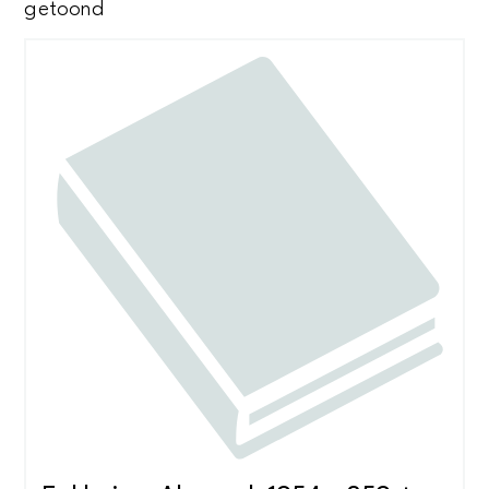
Gesorteerd
getoond
op
nieuwste