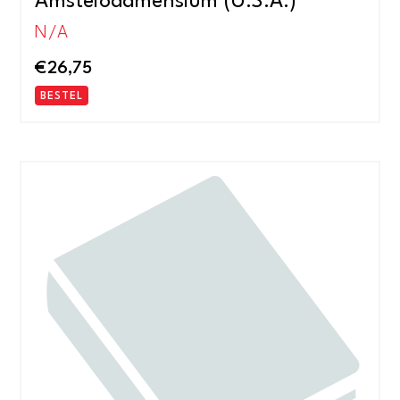
Amstelodamensium (U.S.A.)
N/A
€
26,75
BESTEL