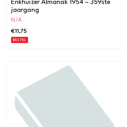
Enkhuizer Almanak 1954 – 359ste
jaargang
N/A
€
11,75
BESTEL