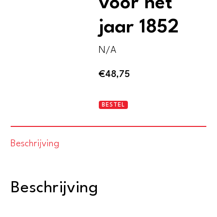
voor het
jaar 1852
N/A
€
48,75
Utrechtse
BESTEL
volksalmanak
voor
Beschrijving
het
jaar
1852
Beschrijving
aantal