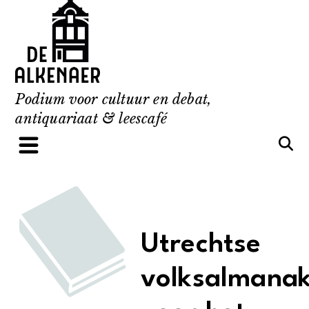
Skip
to
content
Podium voor cultuur en debat,
antiquariaat & leescafé
Utrechtse
volksalmana