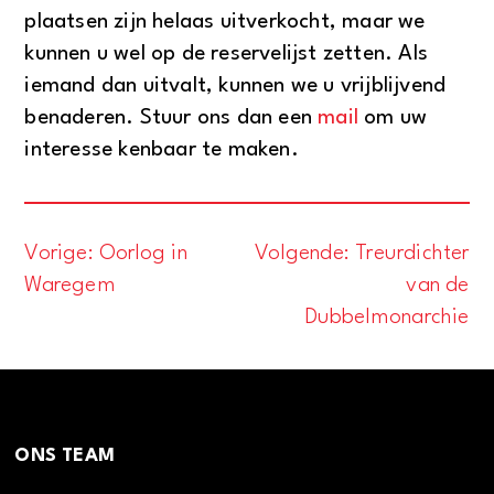
plaatsen zijn helaas uitverkocht, maar we
kunnen u wel op de reservelijst zetten. Als
iemand dan uitvalt, kunnen we u vrijblijvend
benaderen. Stuur ons dan een
mail
om uw
interesse kenbaar te maken.
Vorige:
Oorlog in
Volgende:
Treurdichter
Bericht
Waregem
van de
navigatie
Dubbelmonarchie
ONS TEAM