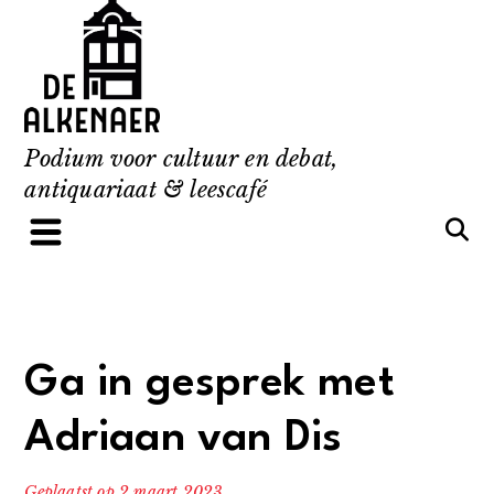
Skip
to
content
Podium voor cultuur en debat,
antiquariaat & leescafé
Ga in gesprek met
Adriaan van Dis
Geplaatst op
2 maart 2023