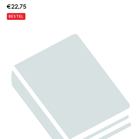
€
22,75
BESTEL