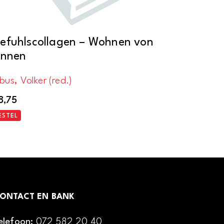
efuhlscollagen – Wohnen von
innen
bus, Volker (red.)
8,75
ESTEL
ONTACT EN BANK
elefoon:
072 582 20 40