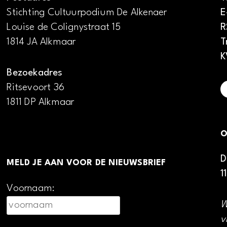
Stichting Cultuurpodium De Alkenaer
E
Louise de Colignystraat 15
R
1814 JA Alkmaar
T
K
Bezoekadres
Ritsevoort 36
1811 DP Alkmaar
O
D
MELD JE AAN VOOR DE NIEUWSBRIEF
1
Voornaam:
W
v