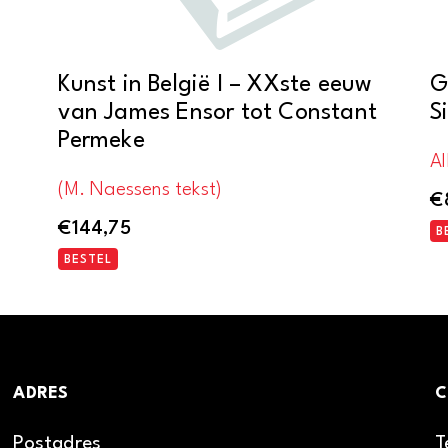
Kunst in België I – XXste eeuw
G
van James Ensor tot Constant
S
Permeke
Al
(M. Naessens tekst)
€
€
144,75
B
BESTEL
ADRES
C
Postadres
T