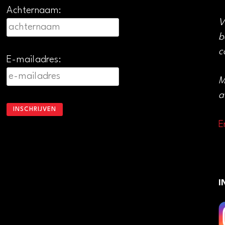
Achternaam:
V
b
c
E-mailadres:
M
a
E
I