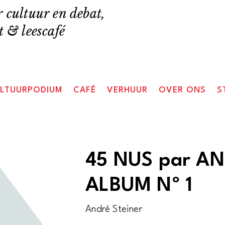
 cultuur en debat,
 & leescafé
LTUURPODIUM
CAFÉ
VERHUUR
OVER ONS
S
45 NUS par AN
ALBUM Nº 1
André Steiner