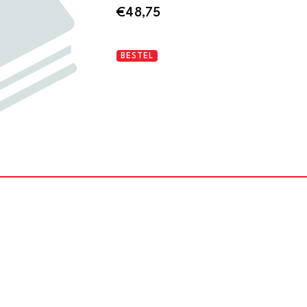
€
48,75
45
BESTEL
NUS
par
ANDRE
STEINER
ALBUM
Nº
1
aantal