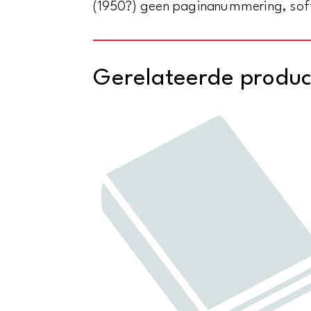
(1950?) geen paginanummering, softc
Gerelateerde produ