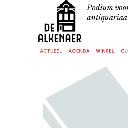
Skip
Podium voor
to
antiquariaat
content
ACTUEEL
AGENDA
WINKEL
CU