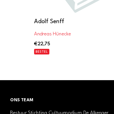
Adolf Senff
Andreas Hünecke
€
22,75
BESTEL
ONS TEAM
Bestuur Stichting Cultuurpodium De Alkenaer