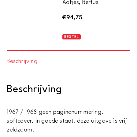
Aafjes, Bertus
€
94,75
Maria
BESTEL
Sibylla
Merian
Beschrijving
-
Geïllustreerd
met
Beschrijving
linoleumsneden
door
leerlingen
1967 / 1968 geen paginanummering,
van
softcover, in goede staat, deze uitgave is vrij
de
zeldzaam.
middelbare