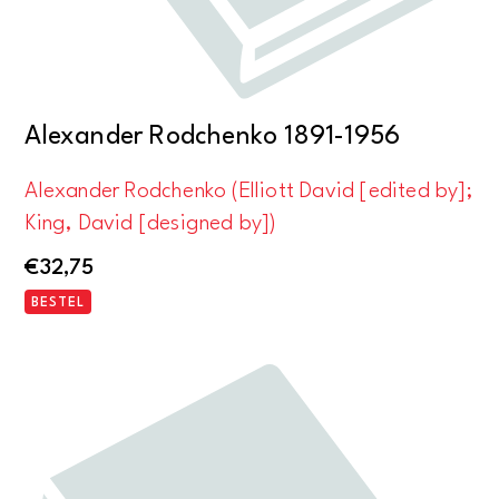
'68
aantal
Alexander Rodchenko 1891-1956
Alexander Rodchenko (Elliott David [edited by];
King, David [designed by])
€
32,75
BESTEL