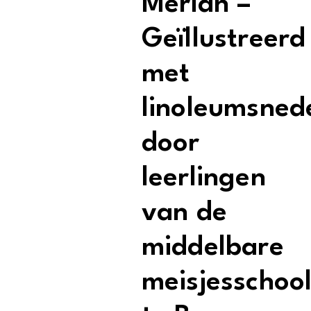
Merian –
Geïllustreerd
met
linoleumsned
door
leerlingen
van de
middelbare
meisjesschoo