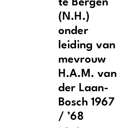
te Bergen
(N.H.)
onder
leiding van
mevrouw
H.A.M. van
der Laan-
Bosch 1967
/ ’68