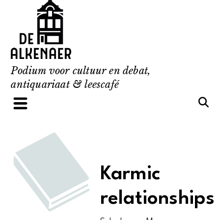
Skip
to
content
Podium voor cultuur en debat,
antiquariaat & leescafé
Karmic
relationships