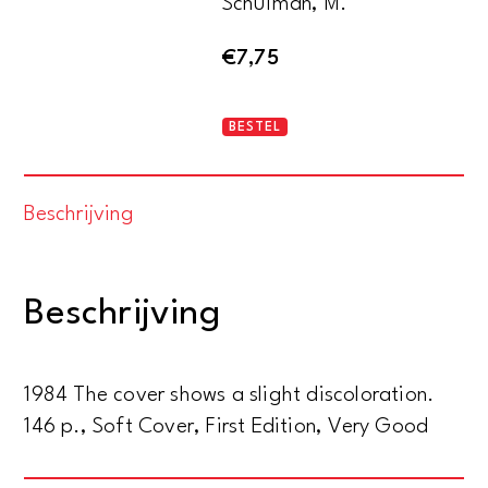
Schulman, M.
€
7,75
Karmic
BESTEL
relationships
aantal
Beschrijving
Beschrijving
1984 The cover shows a slight discoloration.
146 p., Soft Cover, First Edition, Very Good