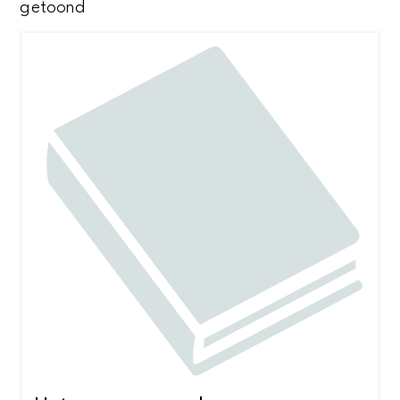
Gesorteerd
getoond
op
nieuwste