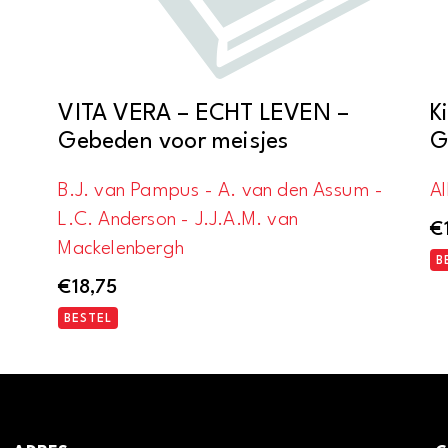
VITA VERA – ECHT LEVEN –
K
Gebeden voor meisjes
G
B.J. van Pampus - A. van den Assum -
A
L.C. Anderson - J.J.A.M. van
€
Mackelenbergh
B
€
18,75
BESTEL