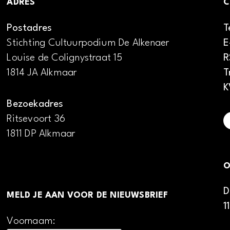
ADRES
C
Postadres
T
Stichting Cultuurpodium De Alkenaer
E
Louise de Colignystraat 15
R
1814 JA Alkmaar
T
K
Bezoekadres
Ritsevoort 36
1811 DP Alkmaar
O
D
MELD JE AAN VOOR DE NIEUWSBRIEF
1
Voornaam: