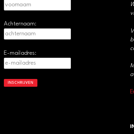
W
v
Achternaam:
V
b
c
E-mailadres:
M
a
E
I