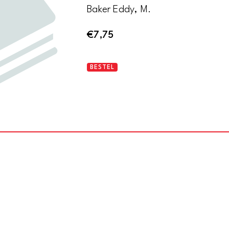
Baker Eddy, M.
€
7,75
Rudimental
BESTEL
divine
science
|
Elementaire
goddelijke
wetenschap
aantal