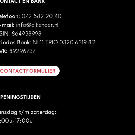
ONTACT EN BANK
elefoon:
072 582 20 40
-mail
: info@alkenaer.nl
SIN
: 864938998
riodos Bank
: NL11 TRIO 0320 6319 82
VK:
89296737
CONTACTFORMULIER
PENINGSTIJDEN
insdag t/m zaterdag:
1:00u-17:00u