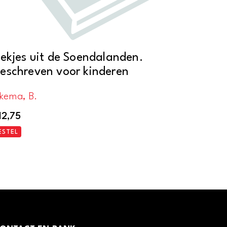
iekjes uit de Soendalanden.
eschreven voor kinderen
lkema, B.
12,75
ESTEL