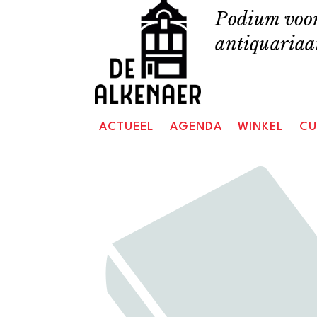
Skip
Podium voor
to
antiquariaat
content
ACTUEEL
AGENDA
WINKEL
CU