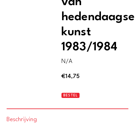
van
hedendaagse
kunst
1983/1984
N/A
€
14,75
Internationaal
BESTEL
jaarboek
van
Beschrijving
hedendaagse
kunst