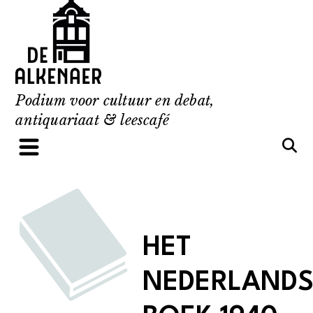
Skip
to
content
Podium voor cultuur en debat,
antiquariaat & leescafé
HET
NEDERLAND