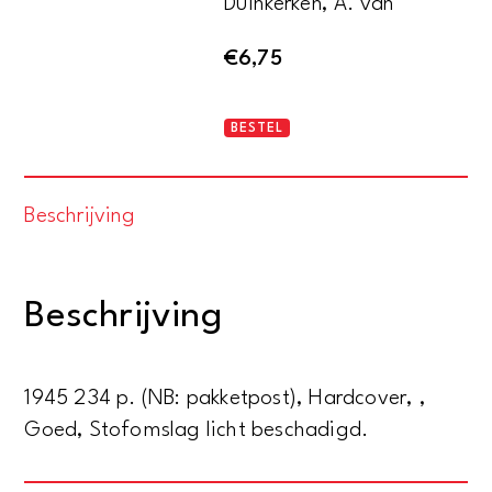
Duinkerken, A. van
€
6,75
Het
BESTEL
tweede
plan
Beschrijving
aantal
Beschrijving
1945 234 p. (NB: pakketpost), Hardcover, ,
Goed, Stofomslag licht beschadigd.