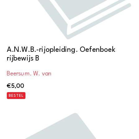
A.N.W.B.-rijopleiding. Oefenboek
rijbewijs B
Beersum. W. van
€
5,00
BESTEL