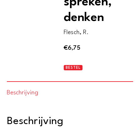
spreken,
denken
Flesch, R.
€
6,75
Helder
BESTEL
schrijven,
spreken,
Beschrijving
denken
aantal
Beschrijving