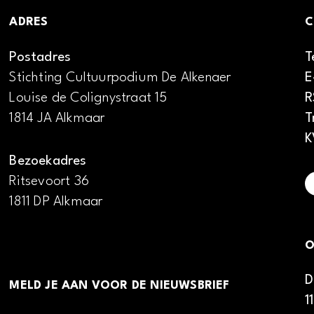
ADRES
C
Postadres
T
Stichting Cultuurpodium De Alkenaer
E
Louise de Colignystraat 15
R
1814 JA Alkmaar
T
K
Bezoekadres
Ritsevoort 36
1811 DP Alkmaar
O
D
MELD JE AAN VOOR DE NIEUWSBRIEF
1