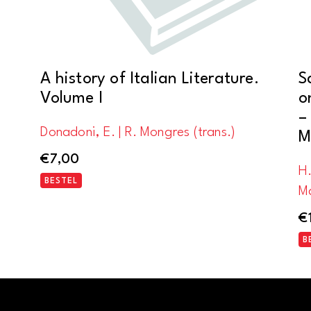
A history of Italian Literature.
S
Volume I
o
–
Donadoni, E. | R. Mongres (trans.)
M
€
7,00
H
BESTEL
M
€
B