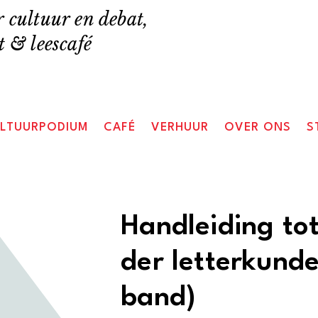
 cultuur en debat,
 & leescafé
LTUURPODIUM
CAFÉ
VERHUUR
OVER ONS
S
Handleiding to
der letterkunde
band)