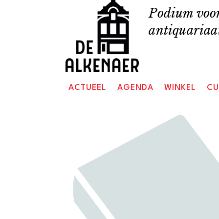
Skip
Podium voor
to
antiquariaat
content
ACTUEEL
AGENDA
WINKEL
CU