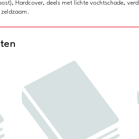
st), Hardcover, deels met lichte vochtschade, verde
j zeldzaam.
cten