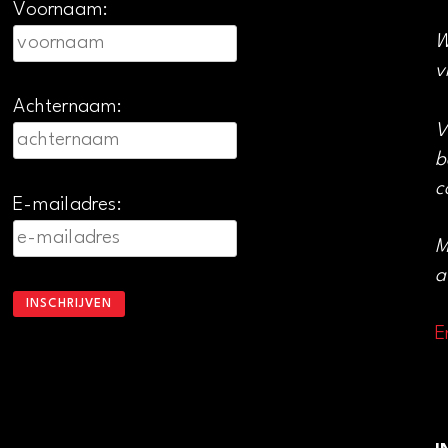
Voornaam:
W
v
Achternaam:
V
b
c
E-mailadres:
M
a
E