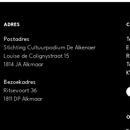
ADRES
C
Postadres
T
Stichting Cultuurpodium De Alkenaer
E
Louise de Colignystraat 15
R
1814 JA Alkmaar
T
K
Bezoekadres
Ritsevoort 36
1811 DP Alkmaar
O