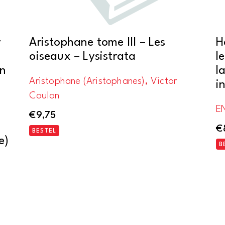
r
Aristophane tome III – Les
H
oiseaux – Lysistrata
l
rn
l
Aristophane (Aristophanes), Victor
i
Coulon
EN
€
9,75
€
BESTEL
e)
B