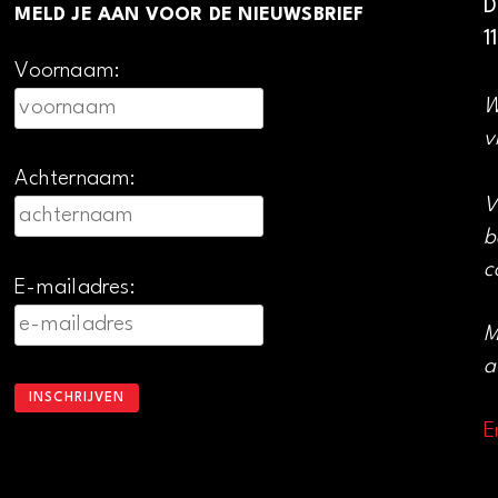
D
MELD JE AAN VOOR DE NIEUWSBRIEF
1
Voornaam:
W
v
Achternaam:
V
b
c
E-mailadres:
M
a
E