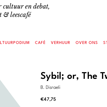
 cultuur en debat,
 & leescafé
LTUURPODIUM
CAFÉ
VERHUUR
OVER ONS
S
Sybil; or, The 
B. Disraeli
€
47,75