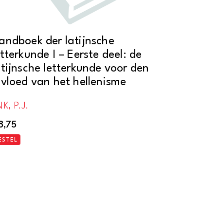
andboek der latijnsche
etterkunde I – Eerste deel: de
atijnsche letterkunde voor den
nvloed van het hellenisme
K, P.J.
8,75
ESTEL