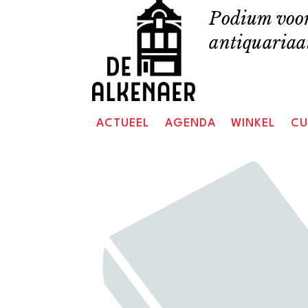
Skip
Podium voor
to
antiquariaat
content
ACTUEEL
AGENDA
WINKEL
CU