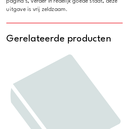
pagina’s, verder in redelijk goede staat, deze
door
uitgave is vrij zeldzaam.
Matgaretha
Meyboom
aantal
Gerelateerde producten