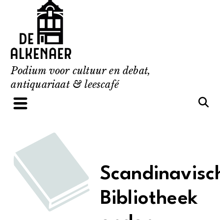
Skip
to
content
Podium voor cultuur en debat,
antiquariaat & leescafé
Scandinavisc
Bibliotheek