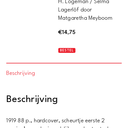
H. Logeman / Selma
Lagerlöf door
Matgaretha Meyboom
€
14,75
Scandinavische
BESTEL
Bibliotheek
onder
Beschrijving
redactie
van
H.
Beschrijving
Logeman
-
Selma
1919 88 p., hardcover, scheurtje eerste 2
Lagerlöf