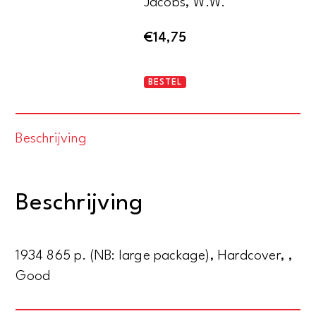
Jacobs, W.W.
€
14,75
Cruises
BESTEL
and
cargoes
Beschrijving
aantal
Beschrijving
1934 865 p. (NB: large package), Hardcover, ,
Good