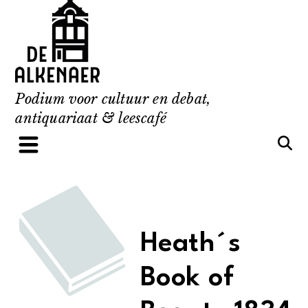
Skip
to
content
Podium voor cultuur en debat,
antiquariaat & leescafé
Heath´s
Book of