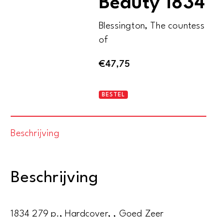
Beauty 1834
Blessington, The countess
of
€
47,75
Heath
BESTEL
´s
Book
Beschrijving
of
Beauty
1834
Beschrijving
aantal
1834 279 p., Hardcover, , Goed Zeer