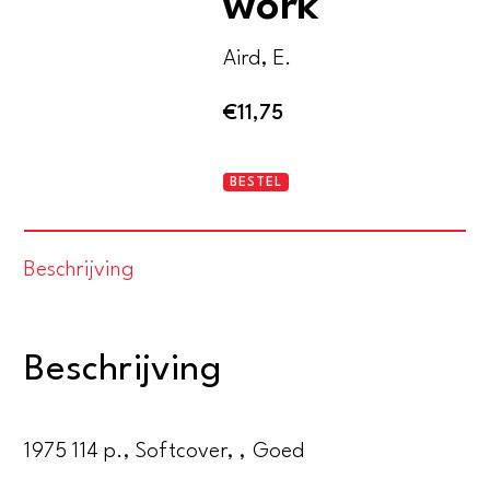
work
Aird, E.
€
11,75
Sylvia
BESTEL
Plath
her
Beschrijving
life
and
work
Beschrijving
aantal
1975 114 p., Softcover, , Goed