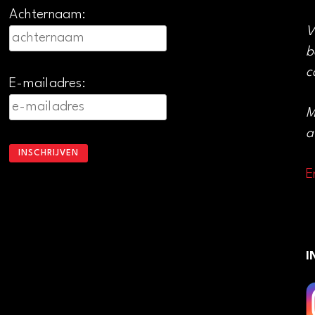
Achternaam:
V
b
c
E-mailadres:
M
a
E
I