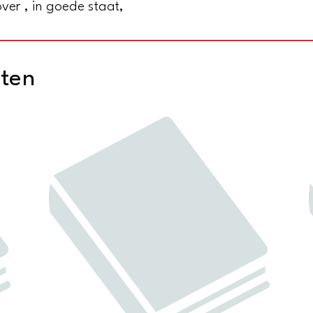
er , in goede staat,
cten