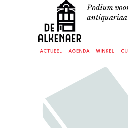
Skip
Podium voor
to
antiquariaat
content
ACTUEEL
AGENDA
WINKEL
CU