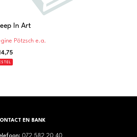
leep In Art
gine Pötzsch e.a.
14,75
ESTEL
ONTACT EN BANK
elefoon:
072 582 20 40