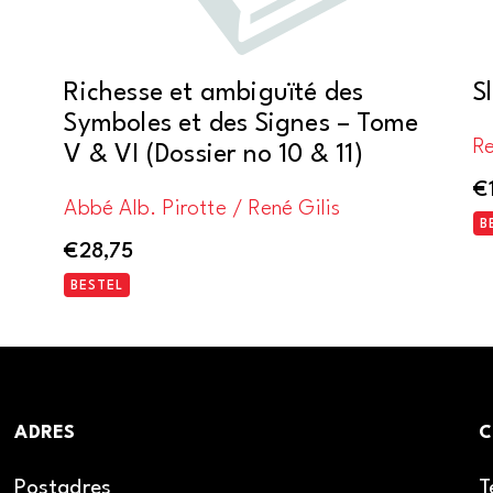
Richesse et ambiguïté des
S
Symboles et des Signes – Tome
Re
V & VI (Dossier no 10 & 11)
€
Abbé Alb. Pirotte / René Gilis
B
€
28,75
BESTEL
ADRES
C
Postadres
T