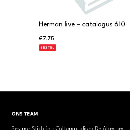
Herman live – catalogus 610
€
7,75
BESTEL
ONS TEAM
Bestuur Stichting Cultuurpodium De Alkenaer