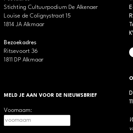
Stichting Cultuurpodium De Alkenaer
E
Louise de Colignystraat 15
R
1814 JA Alkmaar
T
K
Bezoekadres
Ritsevoort 36
1811 DP Alkmaar
O
D
MELD JE AAN VOOR DE NIEUWSBRIEF
1
Voornaam:
W
v