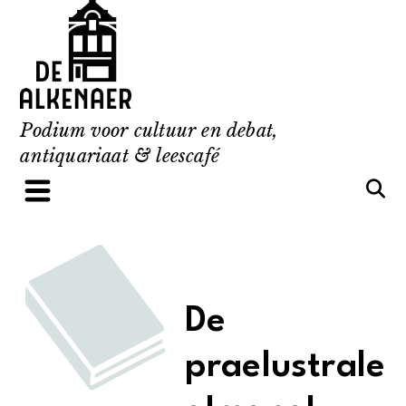
Skip
to
content
Podium voor cultuur en debat,
antiquariaat & leescafé
De
praelustrale