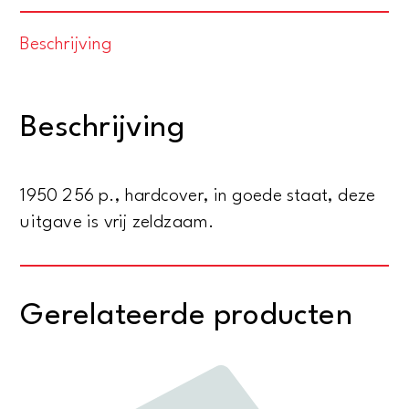
almanak
Beschrijving
1950
-
Unitas
Beschrijving
Studiosorum
Amstelodamensium
(U.S.A.)
1950 256 p., hardcover, in goede staat, deze
aantal
uitgave is vrij zeldzaam.
Gerelateerde producten