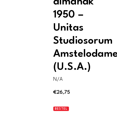
almanak
1950 –
Unitas
Studiosorum
Amstelodame
(U.S.A.)
N/A
€
26,75
De
BESTEL
praelustrale