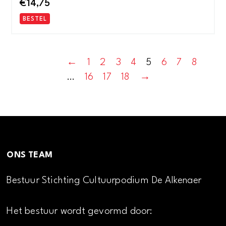
€
14,75
BESTEL
←
1
2
3
4
5
6
7
8
…
16
17
18
→
ONS TEAM
Bestuur Stichting Cultuurpodium De Alkenaer
Het bestuur wordt gevormd door: