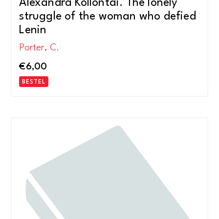
Alexandra Kollontai. The lonely
struggle of the woman who defied
Lenin
Porter, C.
€
6,00
BESTEL