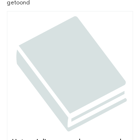
Gesorteerd
getoond
op
nieuwste