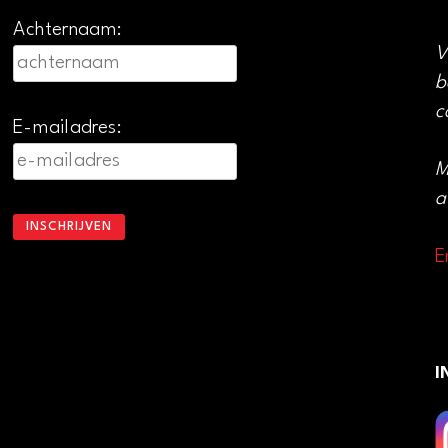
Achternaam:
V
b
c
E-mailadres:
M
a
E
I