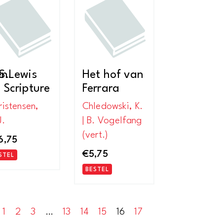
nieuwste
en.
S.Lewis
Het hof van
 Scripture
Ferrara
ristensen,
Chledowski, K.
J.
| B. Vogelfang
(vert.)
6,75
€
5,75
STEL
BESTEL
1
2
3
…
13
14
15
16
17