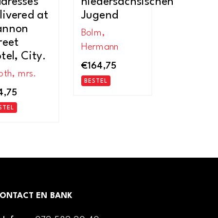
dresses
niedersächsischen
livered at
Jugend
annon
Bolm,
reet
Hermann
tel, City.
€
164,75
oth, mrs.
BESTEL
4,75
STEL
ONTACT EN BANK