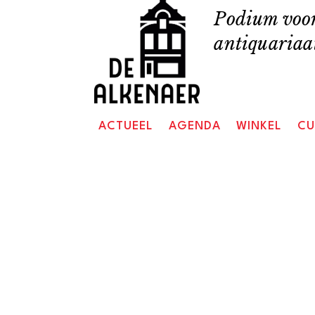
Skip
Podium voor
to
antiquariaat
content
ACTUEEL
AGENDA
WINKEL
CU