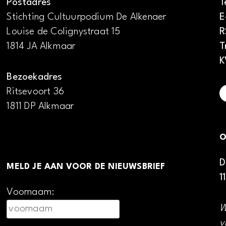
Postadres
T
Stichting Cultuurpodium De Alkenaer
E
Louise de Colignystraat 15
R
1814 JA Alkmaar
T
K
Bezoekadres
Ritsevoort 36
1811 DP Alkmaar
O
D
MELD JE AAN VOOR DE NIEUWSBRIEF
1
Voornaam:
W
v