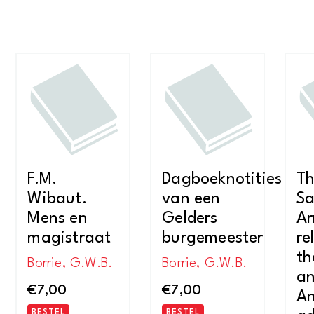
F.M.
Dagboeknotities
T
Wibaut.
van een
Sa
Mens en
Gelders
Ar
magistraat
burgemeester
re
th
Borrie, G.W.B.
Borrie, G.W.B.
an
€
7,00
€
7,00
An
BESTEL
BESTEL