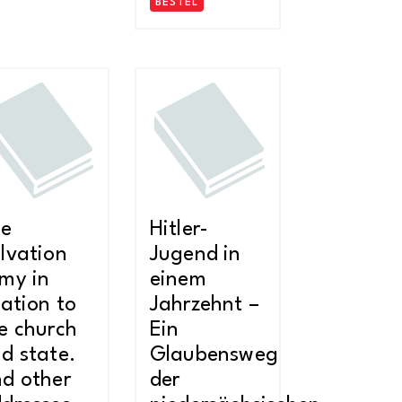
BESTEL
he
Hitler-
lvation
Jugend in
my in
einem
lation to
Jahrzehnt –
e church
Ein
d state.
Glaubensweg
d other
der