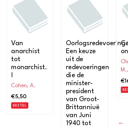
Van
Oorlogsredevoering
C.
anarchist
Een keuze
on
tot
uit de
Ch
monarchist.
redevoeringen
M.
I
die de
€
1
minister-
Cohen, A.
president
BE
€
5,50
van Groot-
BESTEL
Brittanniuë
van Juni
1940 tot
←