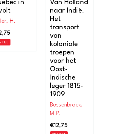
ebec in
Van Holland
volt
naar Indië.
Het
ler, H.
transport
2,75
van
STEL
koloniale
troepen
voor het
Oost-
Indische
leger 1815-
1909
Bossenbroek,
M.P.
€
12,75