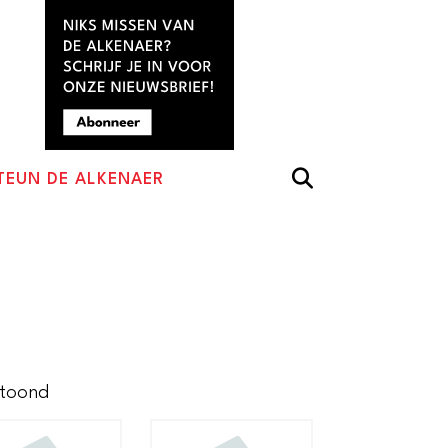
TEUN DE ALKENAER
Gesorteerd
etoond
op