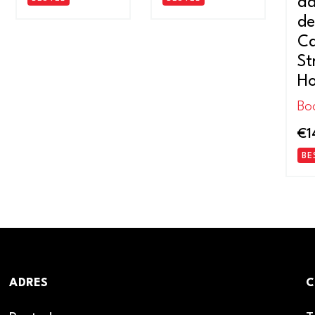
ad
de
C
St
Ho
Bo
€
1
BE
ADRES
C