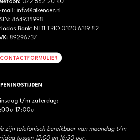
elefoon:
072 582 20 40
-mail
: info@alkenaer.nl
SIN
: 864938998
riodos Bank
: NL11 TRIO 0320 6319 82
VK:
89296737
CONTACTFORMULIER
PENINGSTIJDEN
insdag t/m zaterdag:
1:00u-17:00u
e zijn telefonisch bereikbaar van maandag t/m
rijdag tussen 12:00 en 16:30 uur.