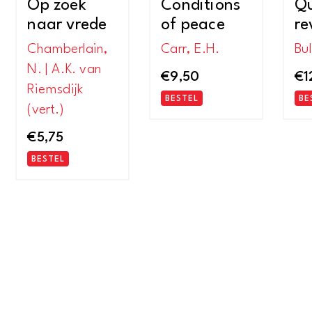
Op zoek
Conditions
Qu
naar vrede
of peace
re
Chamberlain,
Carr, E.H.
Bul
N. | A.K. van
€
9,50
€
1
Riemsdijk
BESTEL
BE
(vert.)
€
5,75
BESTEL