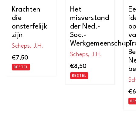
Krachten
Het
Ee
die
misverstand
id
onsterfelijk
der Ned.-
op
zijn
Soc.-
va
Werkgemeenschap
Tr
Scheps, J.H.
B
Scheps, J.H.
€
7,50
Ne
€
8,50
BESTEL
b
BESTEL
Sc
€
6
BE