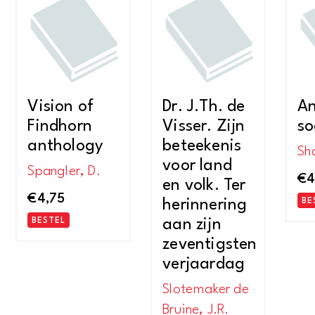
Vision of
Dr. J.Th. de
An
Findhorn
Visser. Zijn
so
anthology
beteekenis
Sh
voor land
Spangler, D.
€
4
en volk. Ter
€
4,75
herinnering
BE
BESTEL
aan zijn
zeventigsten
verjaardag
Slotemaker de
Bruine, J.R.