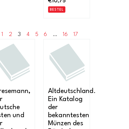
€
10,75
BESTEL
1
2
3
4
5
6
…
16
17
resemann,
Altdeutschland.
r
Ein Katalog
utsche
der
ten und
bekanntesten
r
Münzen des