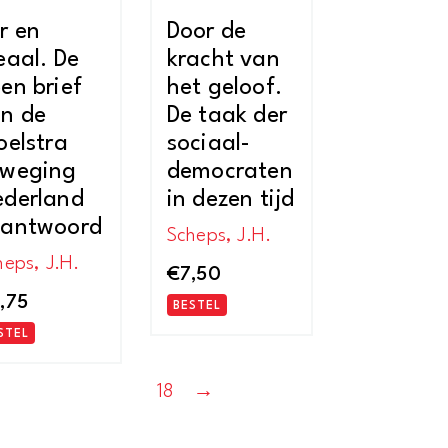
r en
Door de
eaal. De
kracht van
en brief
het geloof.
n de
De taak der
oelstra
sociaal-
eweging
democraten
derland
in dezen tijd
eantwoord
Scheps, J.H.
heps, J.H.
€
7,50
,75
BESTEL
STEL
18
→