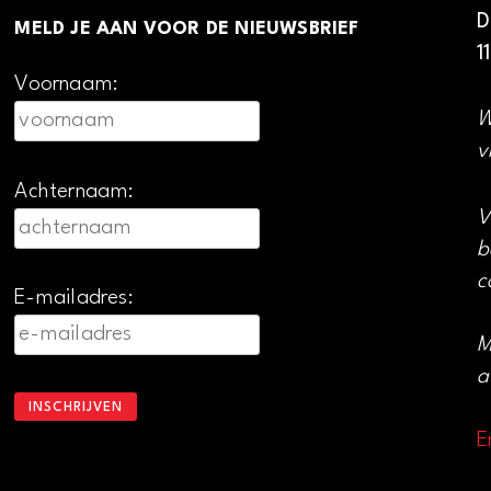
D
MELD JE AAN VOOR DE NIEUWSBRIEF
1
Voornaam:
W
v
Achternaam:
V
b
c
E-mailadres:
M
a
E