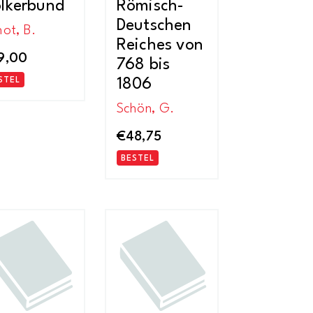
lkerbund
Römisch-
Deutschen
hot, B.
Reiches von
9,00
768 bis
STEL
1806
Schön, G.
€
48,75
BESTEL