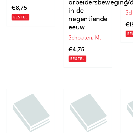
arbeidersbeweging
Vö
€
8,75
in de
Sc
BESTEL
negentiende
€
1
eeuw
BE
Schouten, M.
€
4,75
BESTEL