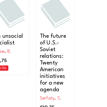
nieuwste
 unsocial
The future
cialist
of U.S.-
Soviet
aw, B.
relations:
,75
Twenty
STEL
American
initiatives
for a new
agenda
Serfaty, S.