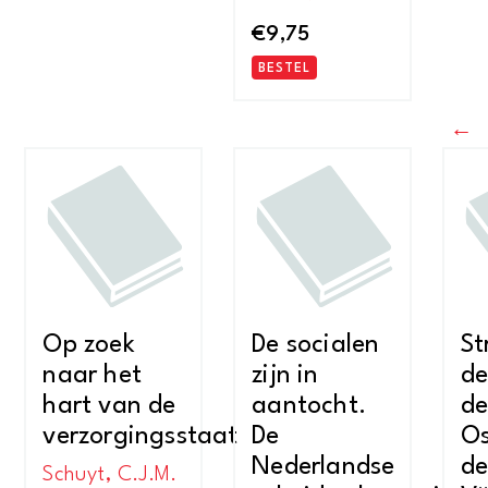
€
9,75
BESTEL
←
Op zoek
De socialen
St
naar het
zijn in
de
hart van de
aantocht.
de
verzorgingsstaat
De
Os
Nederlandse
de
Schuyt, C.J.M.