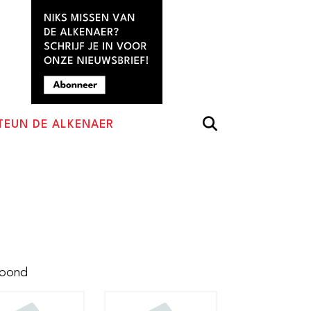
TEUN DE ALKENAER
Gesorteerd
toond
op