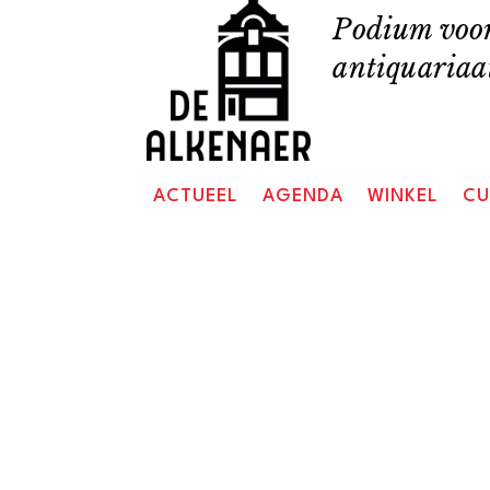
Skip
Podium voor
to
antiquariaat
content
ACTUEEL
AGENDA
WINKEL
CU