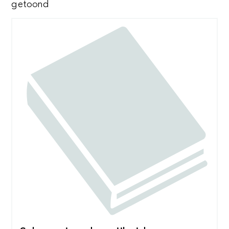
Gesorteerd
getoond
op
nieuwste