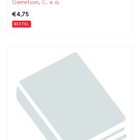
Gerretson, C. e.a.
€
4,75
BESTEL