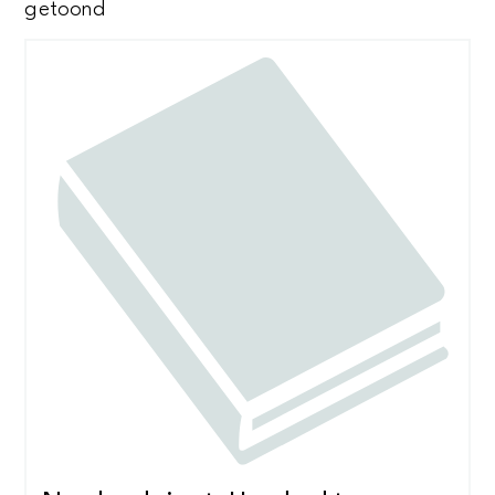
Gesorteerd
getoond
op
nieuwste