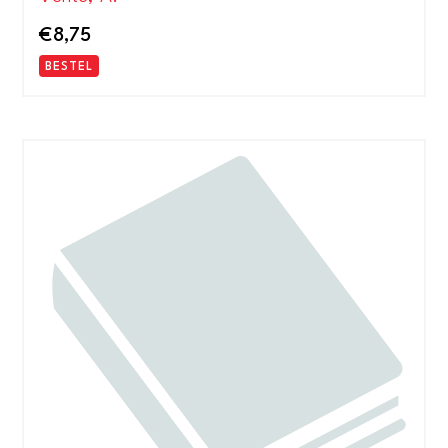
€
8,75
BESTEL