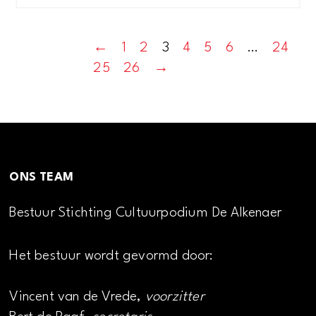
←
1
2
3
4
5
6
…
24
25
26
→
ONS TEAM
Bestuur Stichting Cultuurpodium De Alkenaer
Het bestuur wordt gevormd door:
Vincent van de Vrede,
voorzitter