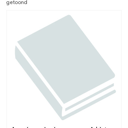
Gesorteerd
getoond
op
nieuwste