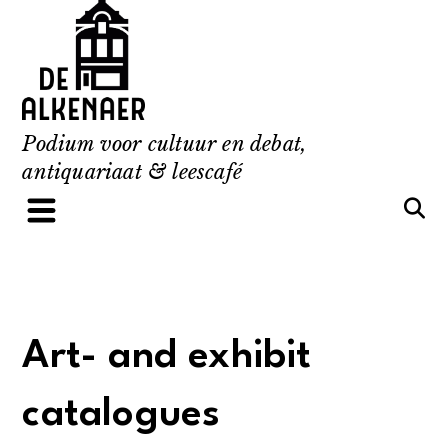
Skip
to
content
Podium voor cultuur en debat,
antiquariaat & leescafé
Art- and exhibit
catalogues