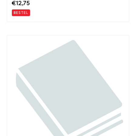
€
12,75
BESTEL