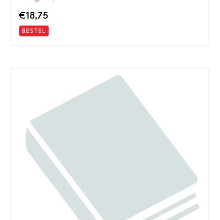
€
18,75
BESTEL