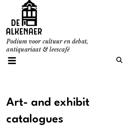
Skip
to
content
Podium voor cultuur en debat,
antiquariaat & leescafé
Art- and exhibit
catalogues