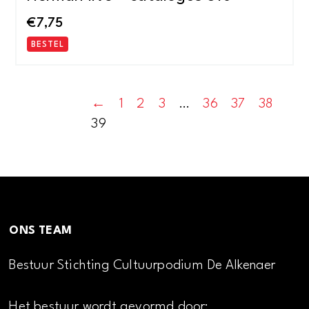
€
7,75
BESTEL
←
1
2
3
…
36
37
38
39
ONS TEAM
Bestuur Stichting Cultuurpodium De Alkenaer
Het bestuur wordt gevormd door: