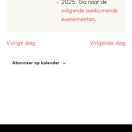
2025. Ga naar de
INVOERGEGEVENS
Bericht
Evenementen
weergeven
volgende aankomende
WIJZIGT,
evenementen
.
WORDT
navigatie
in
DE
LIJST
Vorige dag
Volgende dag
23
MET
GEBEURTENISSEN
juni,
Abonneer op kalender
VERNIEUWD
MET
2025
DE
GEFILTERDE
RESULTATEN.