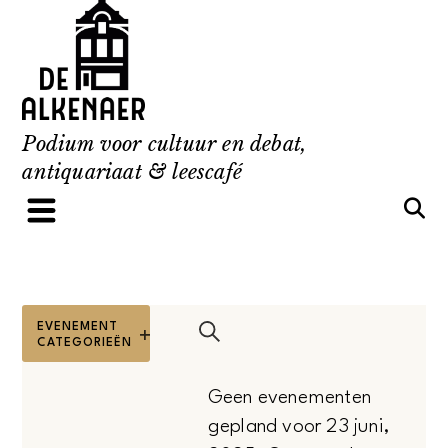
Skip
to
content
Podium voor cultuur en debat,
antiquariaat & leescafé
ALS
FILTERS
EVENEMENT
Evenementen
U
CATEGORIEËN
Open
Zoeken
filters
ÉÉN
Zoeken
Geen evenementen
VAN
gepland voor 23 juni,
en
DE