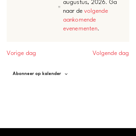
augustus, 2026. Ga
INVOERGEGEVENS
weergeven
Bericht
naar de
volgende
WIJZIGT,
Evenementen
aankomende
WORDT
navigatie
evenementen
.
DE
in
LIJST
MET
8
Vorige dag
Volgende dag
GEBEURTENISSEN
VERNIEUWD
augustus,
Abonneer op kalender
MET
DE
2026
GEFILTERDE
RESULTATEN.