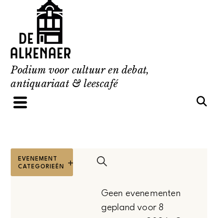
Skip
to
content
Podium voor cultuur en debat,
antiquariaat & leescafé
ALS
FILTERS
EVENEMENT
Evenementen
U
CATEGORIEËN
Open
Zoeken
filters
ÉÉN
Zoeken
Geen evenementen
VAN
gepland voor 8
en
DE