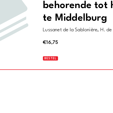
behorende tot 
te Middelburg
Lussanet de la Sablonière, H. de
€
16,75
Verslag
BESTEL
van
de
restauratie
en
herbouw
van
de