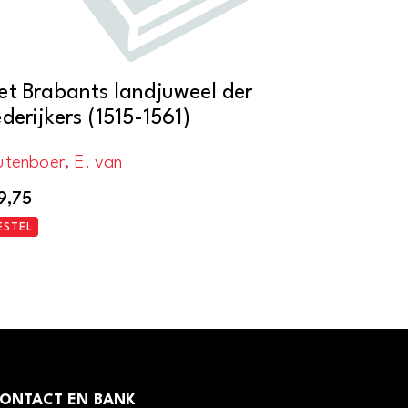
et Brabants landjuweel der
ederijkers (1515-1561)
utenboer, E. van
9,75
ESTEL
ONTACT EN BANK