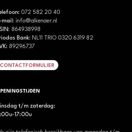
elefoon:
072 582 20 40
-mail
: info@alkenaer.nl
SIN
: 864938998
riodos Bank
: NL11 TRIO 0320 6319 82
VK:
89296737
CONTACTFORMULIER
PENINGSTIJDEN
insdag t/m zaterdag:
1:00u-17:00u