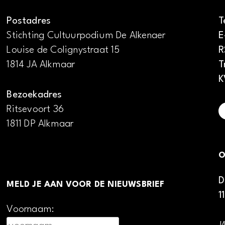
Postadres
T
Stichting Cultuurpodium De Alkenaer
E
Louise de Colignystraat 15
R
1814 JA Alkmaar
T
K
Bezoekadres
Ritsevoort 36
1811 DP Alkmaar
O
D
MELD JE AAN VOOR DE NIEUWSBRIEF
1
Voornaam: