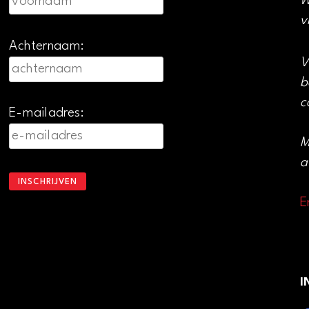
W
v
Achternaam:
V
b
c
E-mailadres:
M
a
E
I