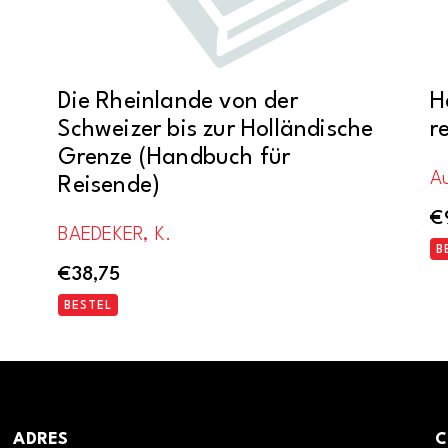
Die Rheinlande von der
H
Schweizer bis zur Holländische
r
Grenze (Handbuch für
A
Reisende)
€
BAEDEKER, K.
B
€
38,75
BESTEL
ADRES
C