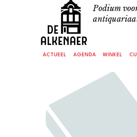
Skip
Podium voor
to
antiquariaat
content
ACTUEEL
AGENDA
WINKEL
CU