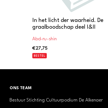
In het licht der waarheid. De
graalboodschap deel I&II
Abd-ru-shin
€
27,75
BESTEL
ONS TEAM
Bestuur Stichting Cultuurpodium De Alkenaer