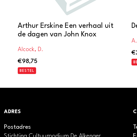
Arthur Erskine Een verhaal uit
D
de dagen van John Knox
A.
Alcock, D.
€
€
98,75
B
BESTEL
ADRES
C
Postadres
T
Stichting Cultuurpodium De Alkenaer
E