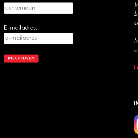
V
b
c
E-mailadres:
M
a
E
I