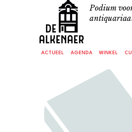
Skip
Podium voor
to
antiquariaat
content
ACTUEEL
AGENDA
WINKEL
CU