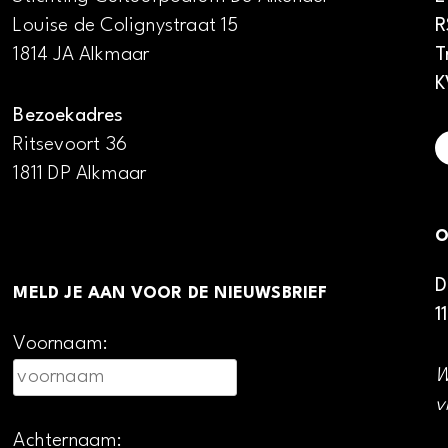
Louise de Colignystraat 15
R
1814 JA Alkmaar
T
K
Bezoekadres
Ritsevoort 36
1811 DP Alkmaar
O
D
MELD JE AAN VOOR DE NIEUWSBRIEF
1
Voornaam:
W
v
Achternaam: