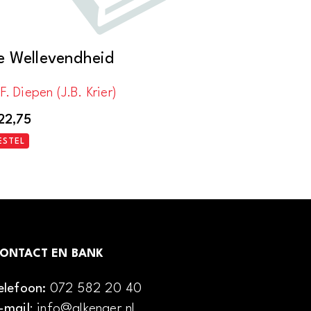
e Wellevendheid
F. Diepen (J.B. Krier)
22,75
ESTEL
ONTACT EN BANK
elefoon:
072 582 20 40
-mail
: info@alkenaer.nl