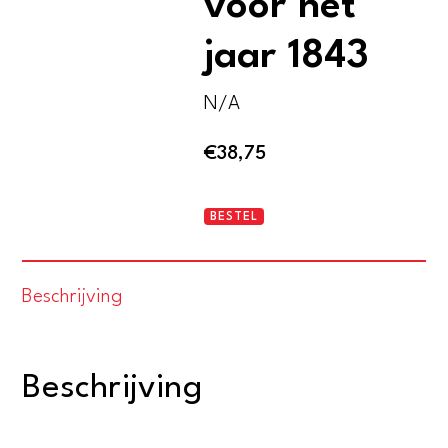
voor het
jaar 1843
N/A
€
38,75
Utrechtsche
BESTEL
volksalmanak
voor
Beschrijving
het
jaar
1843
Beschrijving
aantal