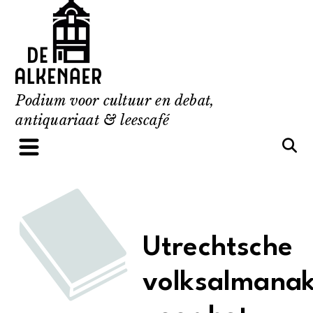
Skip
to
content
Podium voor cultuur en debat,
antiquariaat & leescafé
Utrechtsche
volksalmana