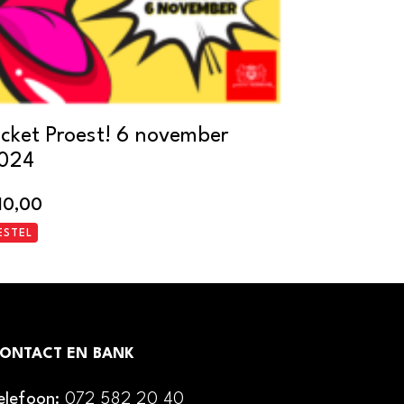
icket Proest! 6 november
024
10,00
ESTEL
ONTACT EN BANK
elefoon:
072 582 20 40