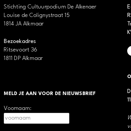
Stichting Cultuurpodium De Alkenaer
E
Louise de Colignystraat 15
R
1814 JA Alkmaar
T
K
Bezoekadres
Ritsevoort 36
1811 DP Alkmaar
O
D
MELD JE AAN VOOR DE NIEUWSBRIEF
1
Voornaam:
W
v