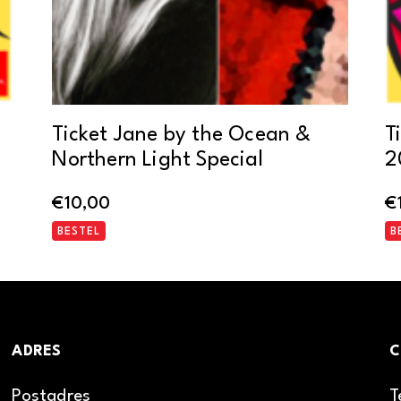
Ticket Jane by the Ocean &
T
Northern Light Special
2
€
10,00
€
BESTEL
B
ADRES
C
Postadres
T