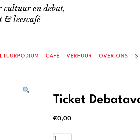
 cultuur en debat,
 & leescafé
LTUURPODIUM
CAFÉ
VERHUUR
OVER ONS
S
Ticket Debatav
€
0,00
Ticket