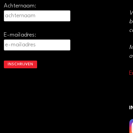
Achternaam:
V
b
c
E-mailadres:
M
a
E
I