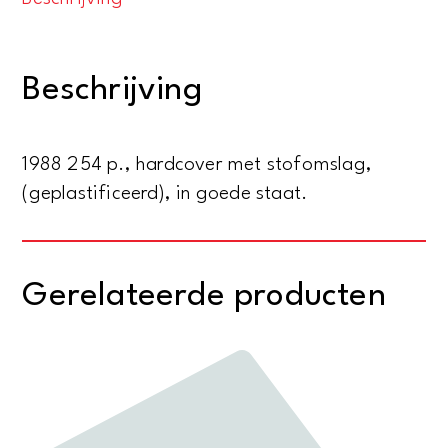
-
Forty
Years
Beschrijving
of
Theatrical
Exploration,
1988 254 p., hardcover met stofomslag,
1946-
(geplastificeerd), in goede staat.
1987
aantal
Gerelateerde producten