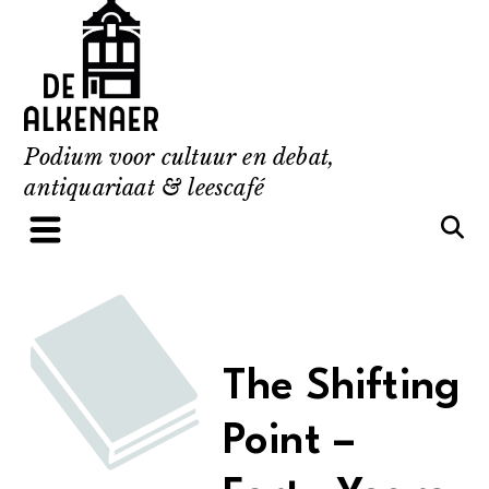
Skip
to
content
Podium voor cultuur en debat,
antiquariaat & leescafé
The Shifting
Point –