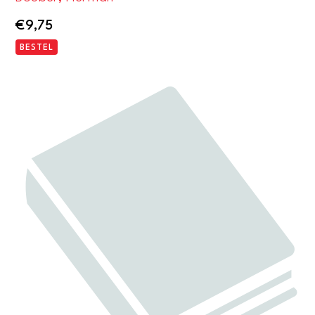
€
9,75
BESTEL