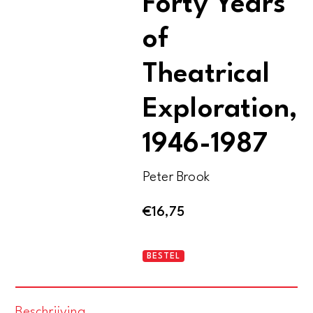
Forty Years
of
Theatrical
Exploration,
1946-1987
Peter Brook
€
16,75
The
BESTEL
Shifting
Point
Beschrijving