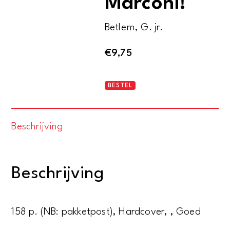
Marconi!
Betlem, G. jr.
€
9,75
Een
BESTEL
week
met
Beschrijving
Marconi!
aantal
Beschrijving
158 p. (NB: pakketpost), Hardcover, , Goed