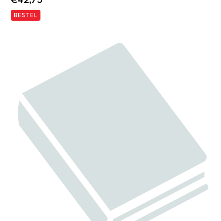
€
42,75
BESTEL