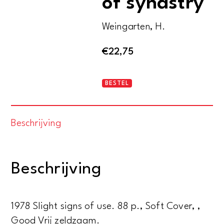
of synastry
Weingarten, H.
€
22,75
The
BESTEL
principles
of
Beschrijving
synastry
aantal
Beschrijving
1978 Slight signs of use. 88 p., Soft Cover, ,
Good Vrij zeldzaam.