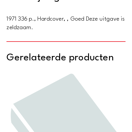
Woolman
aantal
1971 336 p., Hardcover, , Goed Deze uitgave is
zeldzaam.
Gerelateerde producten