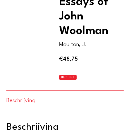
Essays of
John
Woolman
Moulton, J.
€
48,75
The
BESTEL
Journal
and
Beschrijving
Major
Essays
of
Beschrijving
John