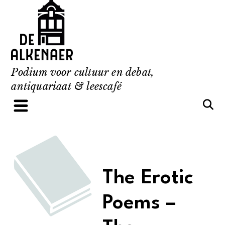
Skip
to
content
Podium voor cultuur en debat,
antiquariaat & leescafé
The Erotic
Poems –