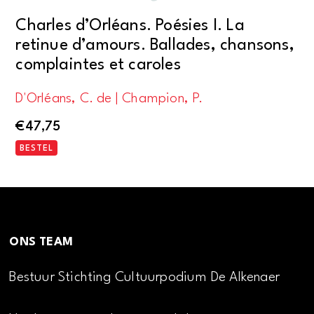
Charles d’Orléans. Poésies I. La
retinue d’amours. Ballades, chansons,
complaintes et caroles
D'Orléans, C. de | Champion, P.
€
47,75
BESTEL
ONS TEAM
Bestuur Stichting Cultuurpodium De Alkenaer