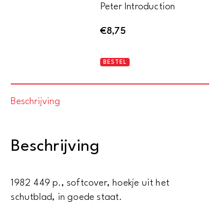
Peter Introduction
€
8,75
The
BESTEL
Erotic
Poems
Beschrijving
-
The
Amores,
Beschrijving
the
Art
of
1982 449 p., softcover, hoekje uit het
Love,
schutblad, in goede staat.
Cures
for