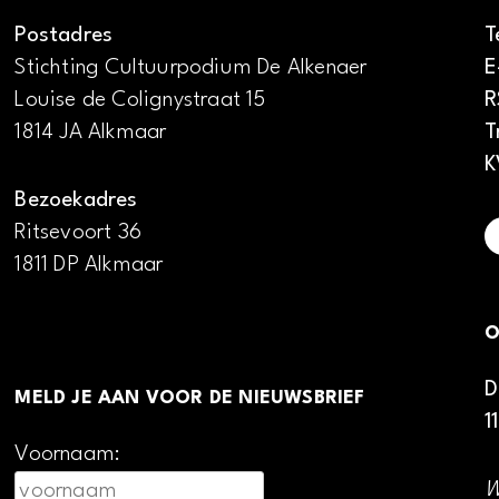
Postadres
T
Stichting Cultuurpodium De Alkenaer
E
Louise de Colignystraat 15
R
1814 JA Alkmaar
T
K
Bezoekadres
Ritsevoort 36
1811 DP Alkmaar
O
D
MELD JE AAN VOOR DE NIEUWSBRIEF
1
Voornaam:
W