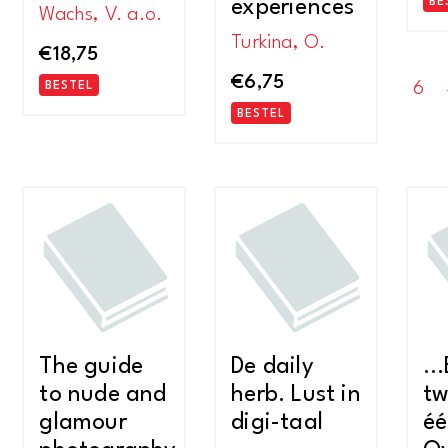
experiences
BE
Wachs, V. a.o.
Turkina, O.
€
18,75
€
6,75
6
BESTEL
BESTEL
The guide
De daily
…
to nude and
herb. Lust in
tw
glamour
digi-taal
éé