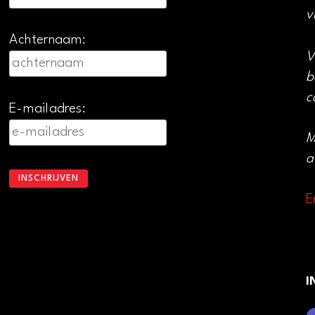
v
Achternaam:
V
b
c
E-mailadres:
M
a
E
I