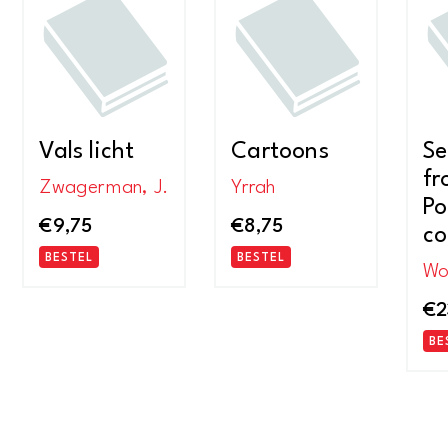
Vals licht
Cartoons
Se
fr
Zwagerman, J.
Yrrah
Po
€
9,75
€
8,75
co
BESTEL
BESTEL
Wol
€
2
BE