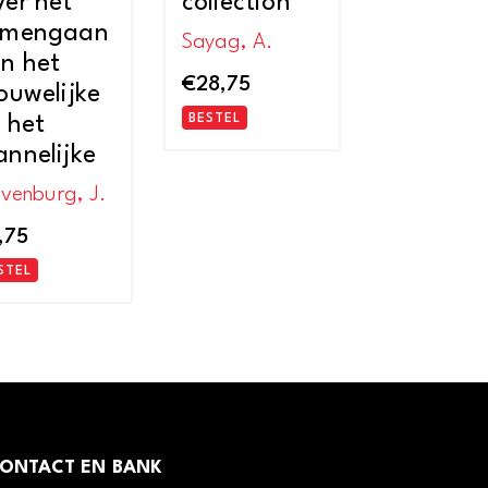
er het
collection
amengaan
Sayag, A.
n het
€
28,75
ouwelijke
 het
BESTEL
nnelijke
avenburg, J.
,75
STEL
ONTACT EN BANK