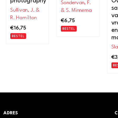
photography
Ov
Sondervan, F.
s
Sullivan, J. &
& S. Minnema
va
R. Hamilton
€
6,75
vr
€
16,75
en
BESTEL
ma
BESTEL
Sl
€
3
BE
ADRES
C