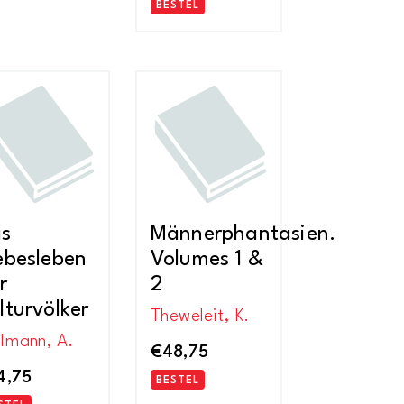
BESTEL
as
Männerphantasien.
ebesleben
Volumes 1 &
r
2
lturvölker
Theweleit, K.
llmann, A.
€
48,75
4,75
BESTEL