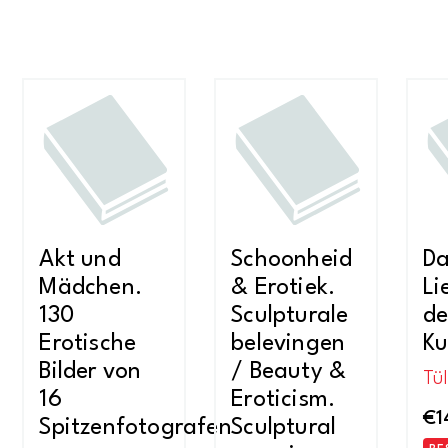
Akt und
Schoonheid
D
Mädchen.
& Erotiek.
Li
130
Sculpturale
de
Erotische
belevingen
Ku
Bilder von
/ Beauty &
Tü
16
Eroticism.
€
1
Spitzenfotografen
Sculptural