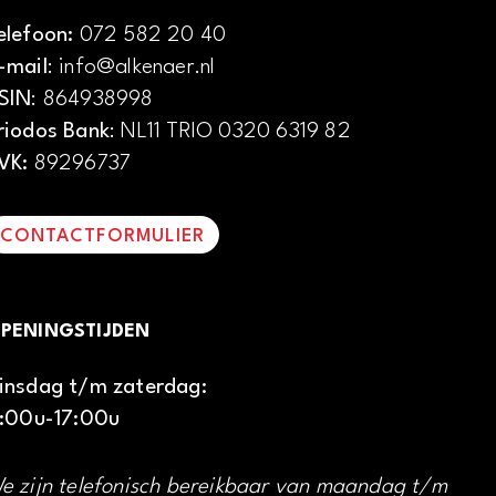
elefoon:
072 582 20 40
-mail
: info@alkenaer.nl
SIN
: 864938998
riodos Bank
: NL11 TRIO 0320 6319 82
VK:
89296737
CONTACTFORMULIER
PENINGSTIJDEN
insdag t/m zaterdag:
1:00u-17:00u
e zijn telefonisch bereikbaar van maandag t/m