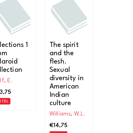
nieuwste
lections 1
The spirit
om
and the
laroid
flesh.
llection
Sexual
diversity in
f, E.
American
3,75
Indian
STEL
culture
Williams, W.L.
€
14,75