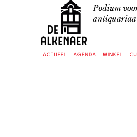
Skip
Podium voor
to
antiquariaat
content
ACTUEEL
AGENDA
WINKEL
CU