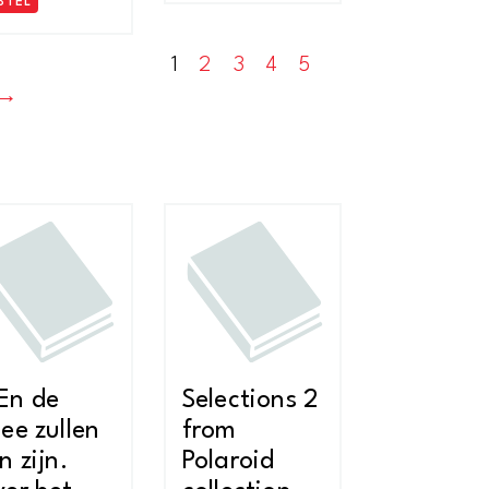
STEL
1
2
3
4
5
→
En de
Selections 2
ee zullen
from
n zijn.
Polaroid