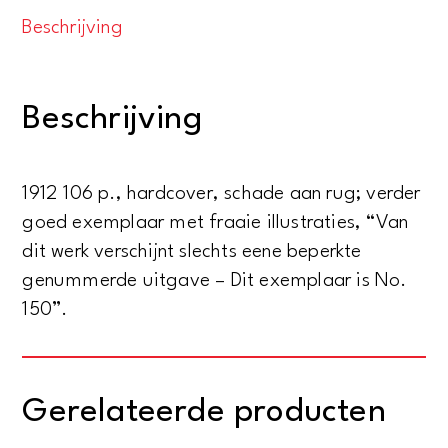
dag
Beschrijving
van
de
trilogie
Beschrijving
De
Ring
van
1912 106 p., hardcover, schade aan rug; verder
den
goed exemplaar met fraaie illustraties, “Van
Neveling)
dit werk verschijnt slechts eene beperkte
aantal
genummerde uitgave – Dit exemplaar is No.
150”.
Gerelateerde producten