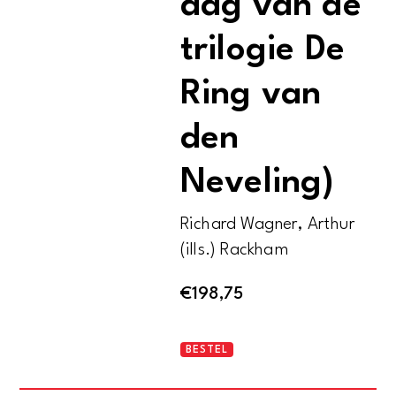
dag van de
trilogie De
Ring van
den
Neveling)
Richard Wagner, Arthur
(ills.) Rackham
€
198,75
Siegfried
BESTEL
(Tweede