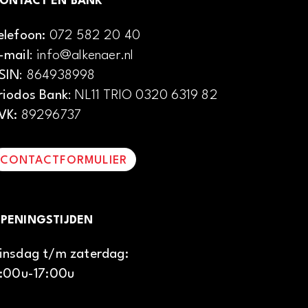
ONTACT EN BANK
elefoon:
072 582 20 40
-mail
: info@alkenaer.nl
SIN
: 864938998
riodos Bank
: NL11 TRIO 0320 6319 82
VK:
89296737
CONTACTFORMULIER
PENINGSTIJDEN
insdag t/m zaterdag:
1:00u-17:00u