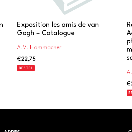
n
Exposition les amis de van
R
Gogh – Catalogue
A
p
A.M. Hammacher
m
s
€
22,75
BESTEL
A
€
B