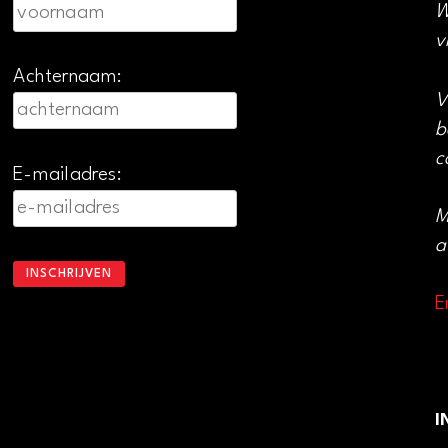
W
v
Achternaam:
V
b
c
E-mailadres:
M
a
E
I