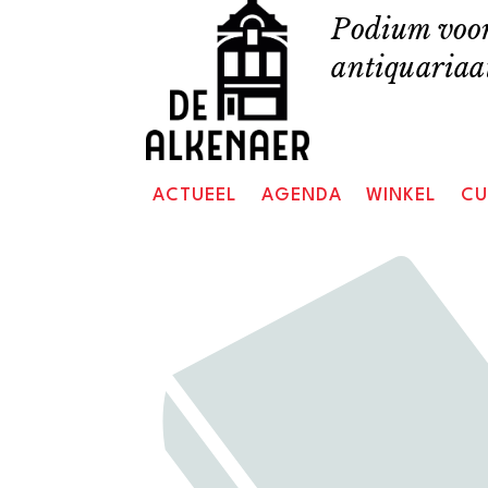
Skip
Podium voor
to
antiquariaat
content
ACTUEEL
AGENDA
WINKEL
CU