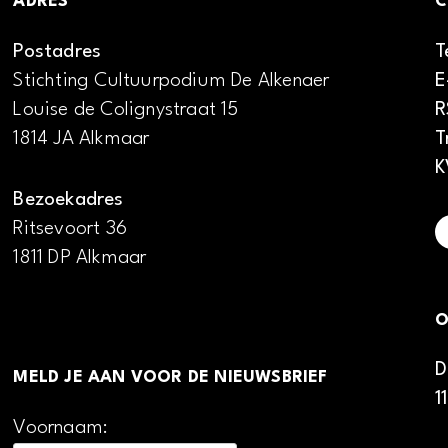
ADRES
C
Postadres
T
Stichting Cultuurpodium De Alkenaer
E
Louise de Colignystraat 15
R
1814 JA Alkmaar
T
K
Bezoekadres
Ritsevoort 36
1811 DP Alkmaar
O
D
MELD JE AAN VOOR DE NIEUWSBRIEF
1
Voornaam: